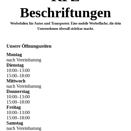
Beschriftungen
Werbefolien für Autos und Transporter. Eine mobile Werbefläche, die dein
Unternehmen überall sichtbar macht.
Unsere Öffnungszeiten
Montag
nach Vereinbarung
Dienstag
10
:
00
–
13
:
00
15
:
00
–
18
:
00
Mittwoch
nach Vereinbarung
Donnerstag
10
:
00
–
13
:
00
15
:
00
–
18
:
00
Freitag
10
:
00
–
13
:
00
15
:
00
–
18
:
00
Samstag
nach Vereinbarung